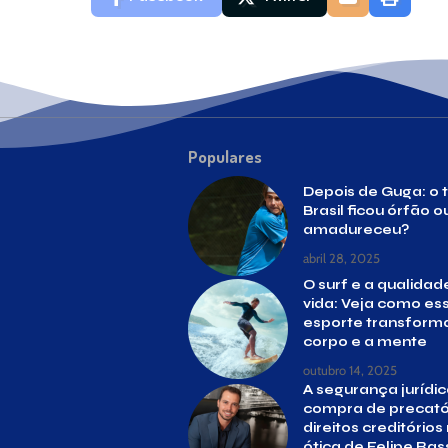
Populares
Depois de Guga: o t
Brasil ficou órfão o
amadureceu?
abril 28, 2025
O surf e a qualidad
vida: Veja como es
esporte transform
corpo e a mente
outubro 14, 2025
A segurança jurídic
compra de precató
direitos creditórios
ótica de Felipe Ras