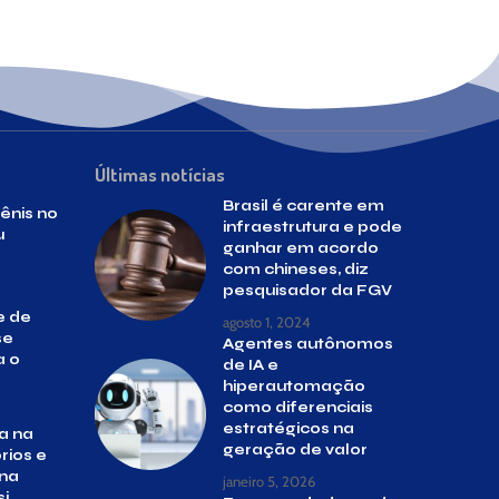
Últimas notícias
Brasil é carente em
ênis no
infraestrutura e pode
u
ganhar em acordo
com chineses, diz
pesquisador da FGV
e de
agosto 1, 2024
se
Agentes autônomos
a o
de IA e
hiperautomação
como diferenciais
estratégicos na
a na
geração de valor
rios e
 na
janeiro 5, 2026
si