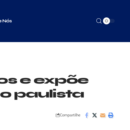
e Nós
tos e expõe
o paulista
Compartilhe