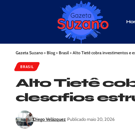
Ho
Gazeta Suzano
>
Blog
>
Brasil
>
Alto Tietê cobra investimentos e e
BRASIL
Alto Tietê co
desafios estr
Diego Velázquez
Publicado maio 20, 2026