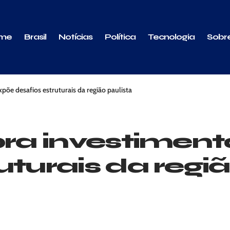
me
Brasil
Notícias
Política
Tecnologia
Sobr
xpõe desafios estruturais da região paulista
bra investimen
uturais da regiã