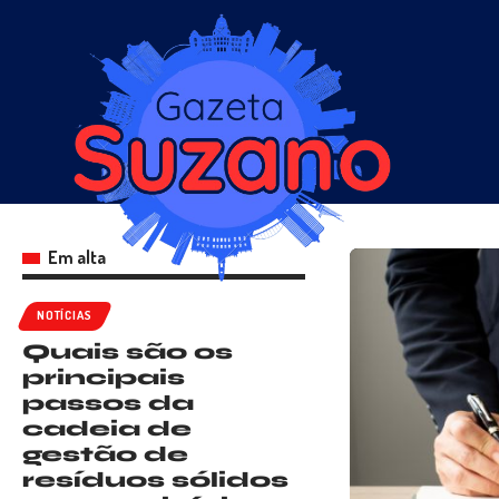
Em alta
NOTÍCIAS
Quais são os
principais
passos da
cadeia de
gestão de
resíduos sólidos