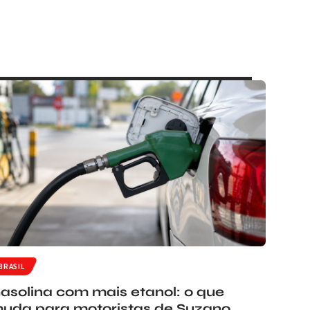
BRASIL
asolina com mais etanol: o que
uda para motoristas de Suzano