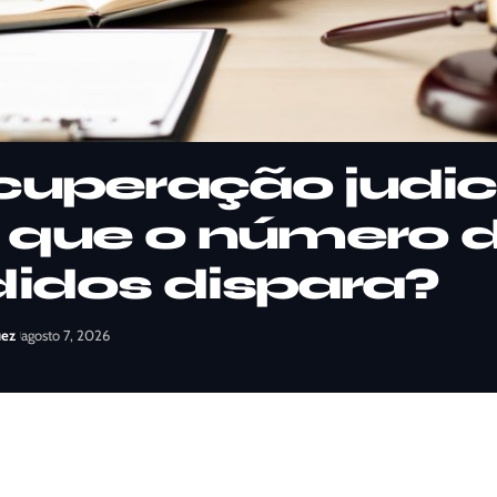
uperação judici
 que o número 
idos dispara?
uez
agosto 7, 2026