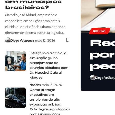
em municípios
brasileiros?
Marcello José Abbud, empresário e
especialista em soluções ambientais,
elucida que a eficiência urbana depende
NOTÍCIAS
diretamente de uma estrutura logística…
Rec
Diego Velázquez
maio 12, 2026
por
Inteligência artificial e
simulação 3D no
ped
planejamento de
cirurgias plásticas com
Dr. Haeckel Cabral
Moraes
Diego Velázq
Notícias
maio 18, 2026
Como proteger
executivos em
ambientes de alta
exposição pública:
Estratégias e protocolos
profissionais, com