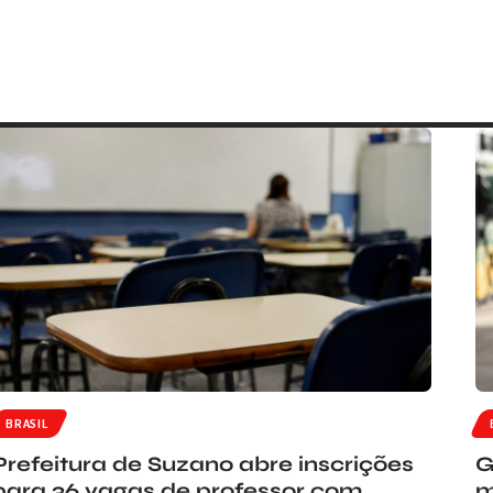
BRASIL
Prefeitura de Suzano abre inscrições
G
para 36 vagas de professor com
m