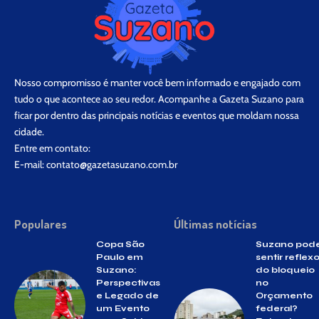
Nosso compromisso é manter você bem informado e engajado com
tudo o que acontece ao seu redor. Acompanhe a Gazeta Suzano para
ficar por dentro das principais notícias e eventos que moldam nossa
cidade.
Entre em contato:
E-mail:
contato@gazetasuzano.com.br
Populares
Últimas notícias
Copa São
Suzano pod
Paulo em
sentir reflex
Suzano:
do bloqueio
Perspectivas
no
e Legado de
Orçamento
um Evento
federal?