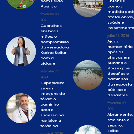
com Saldo
Entenda
Positivo
como a
medida pod
fevereiro 10,
afetar obras,
2026
saúde e
Guarulhos
investiment
em boas
julho 14, 2026
mãos: o
Ajuda
compromisso
humanitária
da vereadora
após as
Karina Soltur
chuvas em
com a
Suzano e
cidade
Poá expõe
setembro 16,
desafios e
2024
caminhos
Especialize-
da resposta
se em
pública a
imagens do
desastres
tórax: o
fevereiro 10,
caminho
2026
para o
Abrangente,
sucesso na
eficiente e
radiologia
seguro:
torácica
saiba
março 6, 2025