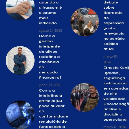
quando o
debate
ultrassom é
sobre
o exame
liberdade
mais
de
indicado
expressão
ganha
agosto 21, 2025
relevância
Como a
no cenário
gestão
jurídico
inteligente
atual
de ativos
março 19,
redefine a
eficiência
2026
no
Ernesto Kenji
mercado
Igarashi,
financeiro?
segurança
institucional
junho 23, 2026
em agendas
Como a
de alta
inteligência
visibilidade:
artificial (IA)
Coordenaçã
pode auxiliar
análise e
na
disciplina
conformidade
operacional
regulatória de
fundos sob a
março 17, 2026