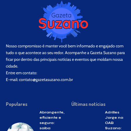
Nosso compromisso é manter você bem informado e engajado com
tudo o que acontece ao seu redor. Acompanhe a Gazeta Suzano para
ficar por dentro das principais notícias e eventos que moldam nossa
cidade.
Entre em contato:
E-mail:
contato@gazetasuzano.com.br
Populares
Últimas notícias
Abrangente,
Adrilles
eficiente e
Jorge na
seguro:
OAB
saiba
Suzano: