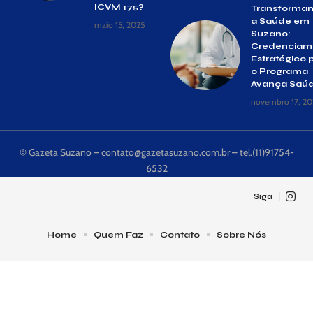
ICVM 175?
Transforma
a Saúde em
maio 15, 2025
Suzano:
Credenciam
Estratégico 
o Programa
Avança Saú
novembro 17, 20
© Gazeta Suzano –
contato@gazetasuzano.com.br
– tel.(11)91754-
6532
Siga
Home
Quem Faz
Contato
Sobre Nós