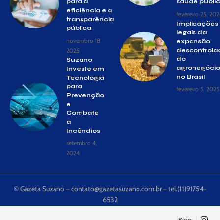
para a
saúde públi
eficiência e a
fevereiro 25, 202
transparência
Implicações
pública
legais da
novembro 18,
expansão
2025
descontrola
do
Suzano
agronegócio
Investe em
no Brasil
Tecnologia
para
fevereiro 5, 2025
Prevenção
e
Combate
a
Incêndios
setembro 4,
2024
© Gazeta Suzano –
contato@gazetasuzano.com.br
– tel.(11)91754-
6532
Siga