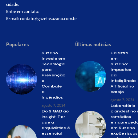
cidade.
Entre em contato:
E-mail:
contato@gazetasuzano.com.br
Populares
Últimas notícias
Suzano
Palestra
Investe em
em
Tecnologia
Suzano:
para
Impactos
Prevenção
da
e
Inteligência
Combate
Artificial no
a
Varejo
Incêndios
agosto 7, 2024
agosto 7, 2024
Laboratório
Do SIGAD ao
clandestino
insight: Por
remédios
que a
emagrecedo
arquivística é
em Suzano
essencial
expõe riscos