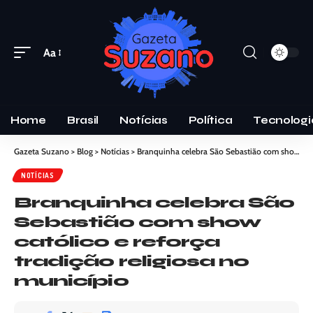
Aa
Home
Brasil
Notícias
Política
Tecnologi
Gazeta Suzano
>
Blog
>
Notícias
>
Branquinha celebra São Sebastião com show católico e reforça tradição religiosa no município
NOTÍCIAS
Branquinha celebra São
Sebastião com show
católico e reforça
tradição religiosa no
município