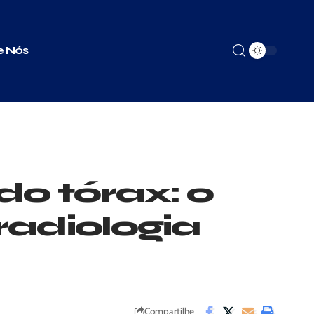
e Nós
o tórax: o
radiologia
Compartilhe