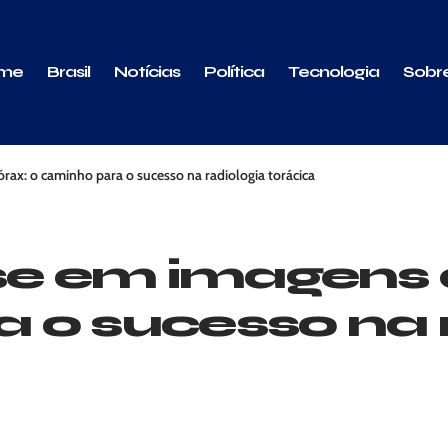
me
Brasil
Notícias
Política
Tecnologia
Sobr
rax: o caminho para o sucesso na radiologia torácica
se em imagens d
 o sucesso na 