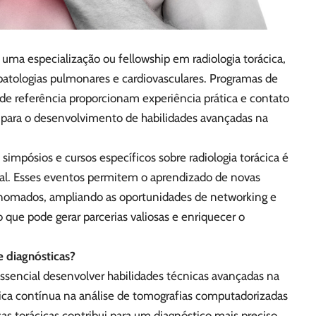
uma especialização ou fellowship em radiologia torácica,
atologias pulmonares e cardiovasculares. Programas de
 de referência proporcionam experiência prática e contato
 para o desenvolvimento de habilidades avançadas na
simpósios e cursos específicos sobre radiologia torácica é
nal. Esses eventos permitem o aprendizado de novas
renomados, ampliando as oportunidades de networking e
 que pode gerar parcerias valiosas e enriquecer o
e diagnósticas?
 essencial desenvolver habilidades técnicas avançadas na
ica contínua na análise de tomografias computadorizadas
as torácicas contribui para um diagnóstico mais preciso,