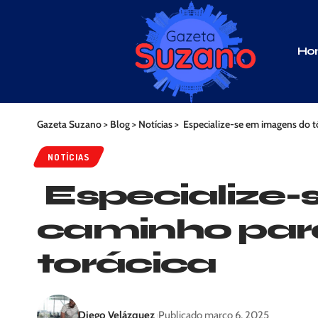
Ho
Gazeta Suzano
>
Blog
>
Notícias
>
Especialize-se em imagens do tó
NOTÍCIAS
Especialize-
caminho para
torácica
Diego Velázquez
Publicado março 6, 2025