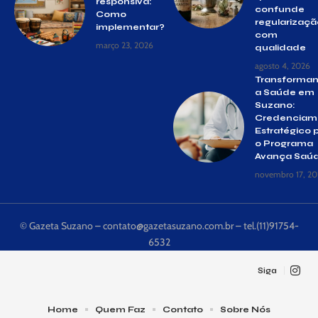
responsiva:
confunde
Como
regularizaçã
implementar?
com
março 23, 2026
qualidade
agosto 4, 2026
Transforma
a Saúde em
Suzano:
Credenciam
Estratégico 
o Programa
Avança Saú
novembro 17, 20
© Gazeta Suzano –
contato@gazetasuzano.com.br
– tel.(11)91754-
6532
Siga
Home
Quem Faz
Contato
Sobre Nós