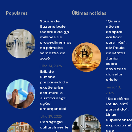
Populares
Últimas notícias
Saúde de
“Quem
Suzano bate
não se
recorde de 3,7
adaptar
milhões de
vai ficar
procedimentos
para trás”,
no primeiro
diz Paulo
semestre de
de Matos
2026
Junior
sobre
julho 24, 2026
nova fase
IML de
do setor
Suzano
cripto
precariedade
março 10,
expõe crise
estrutural e
2026
Justiça nega
“Se está no
ação
rótulo, está
emergencial
garantido”:
Lirius
julho 29, 2025
Suplemento
Pedagogia
explica o mi
culturalmente
que