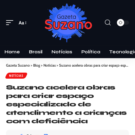
Aa
Home
Brasil
Notícias
Política
Tecnologi
Gazeta Suzano
>
Blog
>
Notícias
>
Suzano acelera obras para criar espaço especializado de atendimento a crianças com deficiência
NOTÍCIAS
Suzano acelera obras
para criar espaço
especializado de
atendimento a crianças
com deficiência