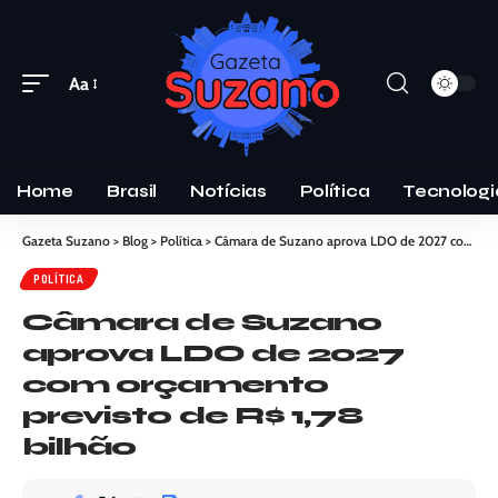
Aa
Home
Brasil
Notícias
Política
Tecnologi
Gazeta Suzano
>
Blog
>
Política
>
Câmara de Suzano aprova LDO de 2027 com orçamento previsto de R$ 1,78 bilhão
POLÍTICA
Câmara de Suzano
aprova LDO de 2027
com orçamento
previsto de R$ 1,78
bilhão