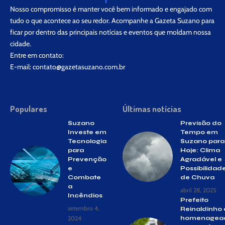
Nosso compromisso é manter você bem informado e engajado com
tudo o que acontece ao seu redor. Acompanhe a Gazeta Suzano para
ficar por dentro das principais notícias e eventos que moldam nossa
cidade.
Entre em contato:
E-mail:
contato@gazetasuzano.com.br
Populares
Últimas notícias
Suzano
Previsão do
Investe em
Tempo em
Tecnologia
Suzano para
para
Hoje: Clima
Prevenção
Agradável e
e
Possibilidad
Combate
de Chuva
a
abril 28, 2025
Incêndios
Prefeito
setembro 4,
Reinaldinho 
2024
homenagea