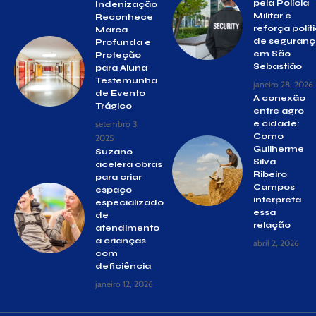
pela Polícia
Indenização
Militar e
Reconhece
reforça polít
Marca
de seguranç
Profunda e
em São
Proteção
Sebastião
para Aluna
Testemunha
janeiro 28, 2026
de Evento
A conexão
Trágico
entre agro
setembro 3,
e cidade:
Como
2025
Guilherme
Suzano
Silva
acelera obras
Ribeiro
para criar
Campos
espaço
interpreta
especializado
essa
de
relação
atendimento
a crianças
abril 2, 2026
com
deficiência
janeiro 12, 2026