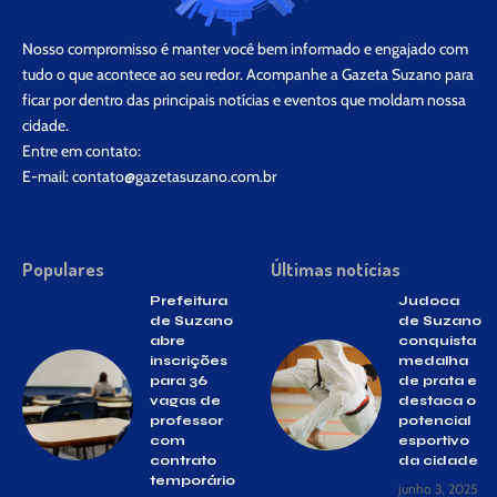
Nosso compromisso é manter você bem informado e engajado com
tudo o que acontece ao seu redor. Acompanhe a Gazeta Suzano para
ficar por dentro das principais notícias e eventos que moldam nossa
cidade.
Entre em contato:
E-mail:
contato@gazetasuzano.com.br
Populares
Últimas notícias
Prefeitura
Judoca
de Suzano
de Suzano
abre
conquista
inscrições
medalha
para 36
de prata e
vagas de
destaca o
professor
potencial
com
esportivo
contrato
da cidade
temporário
junho 3, 2025