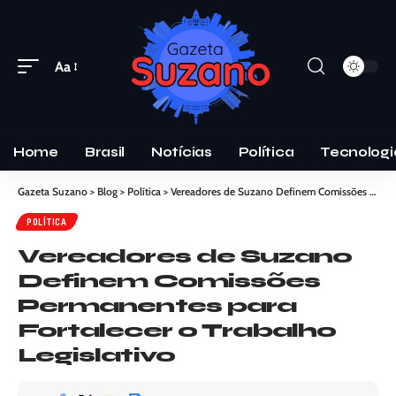
Aa
Home
Brasil
Notícias
Política
Tecnologi
Gazeta Suzano
>
Blog
>
Política
>
Vereadores de Suzano Definem Comissões Permanentes para Fortalecer o Trabalho Legislativo
POLÍTICA
Vereadores de Suzano
Definem Comissões
Permanentes para
Fortalecer o Trabalho
Legislativo