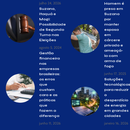
julho 24, 2026
Homem é
Suzano,
preso em
Itaquá e
Suzano
Mogi:
por
Possibilidade
manter
de Segundo
esposa
Turno nas
em
Eleições
cárcere
privado e
agosto 5, 2024
ameaçá-
Gestão
la com
financeira
arma de
nas
fogo
empresas
junho 17, 2025
brasileiras:
os erros
Soluções
que
tecnológica
custam
para reduzir
caro e as
o
práticas
desperdício
que
de energia
fazem a
em grandes
diferença
cidades
junho 11, 2026
janeiro 16, 2026