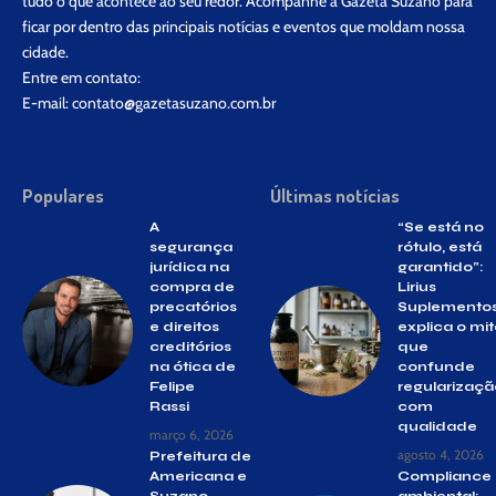
tudo o que acontece ao seu redor. Acompanhe a Gazeta Suzano para
ficar por dentro das principais notícias e eventos que moldam nossa
cidade.
Entre em contato:
E-mail:
contato@gazetasuzano.com.br
Populares
Últimas notícias
A
“Se está no
segurança
rótulo, está
jurídica na
garantido”:
compra de
Lirius
precatórios
Suplemento
e direitos
explica o mi
creditórios
que
na ótica de
confunde
Felipe
regularizaçã
Rassi
com
qualidade
março 6, 2026
agosto 4, 2026
Prefeitura de
Americana e
Compliance
Suzano
ambiental: