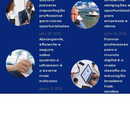
parceria
obrigações 
capacitação
oportunidad
profissional
para
gera novas
empresas e
oportunidades
obras
julho 29, 2025
junho 16, 2025
Abrangente,
Formar
eficiente e
professores
seguro:
para o
saiba
mundo
quando o
digital é o
ultrassom é
maior
o exame
desafio da
mais
educação
indicado
brasileira
hoje,
agosto 21, 2025
analisa
Sigma
Educação
junho 18, 2026