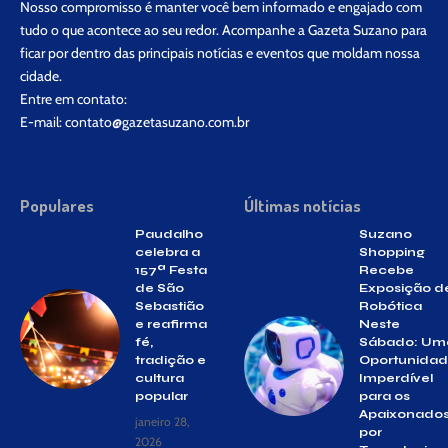
Nosso compromisso é manter você bem informado e engajado com
tudo o que acontece ao seu redor. Acompanhe a Gazeta Suzano para
ficar por dentro das principais notícias e eventos que moldam nossa
cidade.
Entre em contato:
E-mail:
contato@gazetasuzano.com.br
Populares
Últimas notícias
Paudalho
Suzano
celebra a
Shopping
157ª Festa
Recebe
de São
Exposição d
Sebastião
Robótica
e reafirma
Neste
fé,
Sábado: Um
tradição e
Oportunida
cultura
Imperdível
popular
para os
Apaixonado
janeiro 28,
por
2026