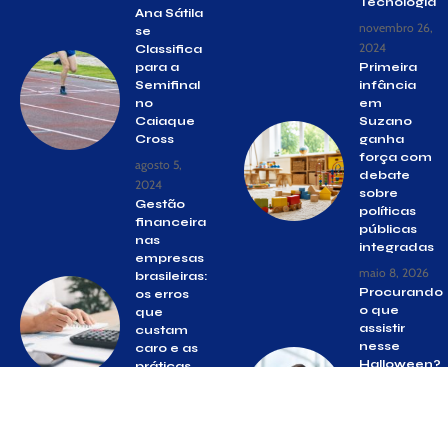
Tecnologia
Ana Sátila
novembro 26,
se
2024
Classifica
para a
Primeira
Semifinal
infância
no
em
Caiaque
Suzano
Cross
ganha
força com
agosto 5,
debate
2024
sobre
Gestão
políticas
financeira
públicas
nas
integradas
empresas
maio 8, 2026
brasileiras:
Procurando
os erros
o que
que
assistir
custam
nesse
caro e as
Halloween?
práticas
Confira os
que
melhores
fazem a
filmes e
diferença
séries na
junho 11, 2026