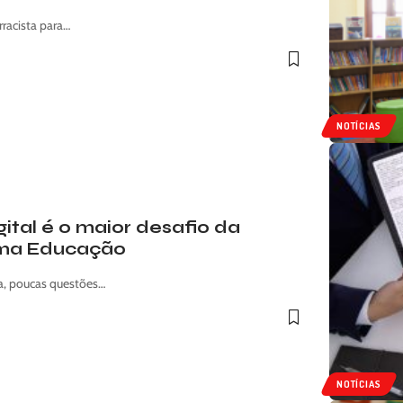
rracista para…
NOTÍCIAS
ital é o maior desafio da
igma Educação
ia, poucas questões…
NOTÍCIAS