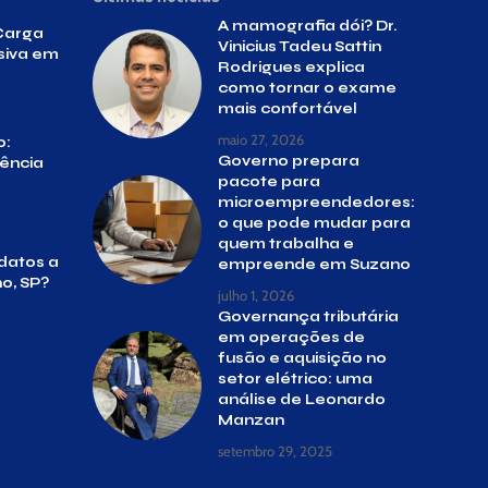
A mamografia dói? Dr.
Carga
Vinicius Tadeu Sattin
siva em
Rodrigues explica
como tornar o exame
mais confortável
maio 27, 2026
o:
Governo prepara
gência
pacote para
microempreendedores:
o que pode mudar para
quem trabalha e
datos a
empreende em Suzano
o, SP?
julho 1, 2026
Governança tributária
em operações de
fusão e aquisição no
setor elétrico: uma
análise de Leonardo
Manzan
setembro 29, 2025