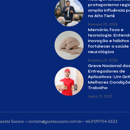
protagonismo regio
amplia influência po
no Alto Tietê
fevereiro 25, 2026
Memória, foco e
tecnologia: Enten
inovação e hábito
fortalecer a saúde
neurológica
fevereiro 23, 2026
Greve Nacional do
Entregadores de
Aplicativos: Um Gri
Melhores Condiçõe
Trabalho
março 31, 2025
Gazeta Suzano –
contato@gazetasuzano.com.br
– tel.(11)91754-6532