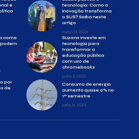
nal e
tecnologia: Como a
lítica
inovação transforma
o SUS? Saiba neste
artigo
março 13, 2026
da como
Suzano investe em
s podem
tecnologia para
transformar a
educação pública
com uso de
chromebooks
s
junho 3, 2025
to por
Consumo de energia
s de
aumenta quase 9% no
1º semestre
julho 31, 2024