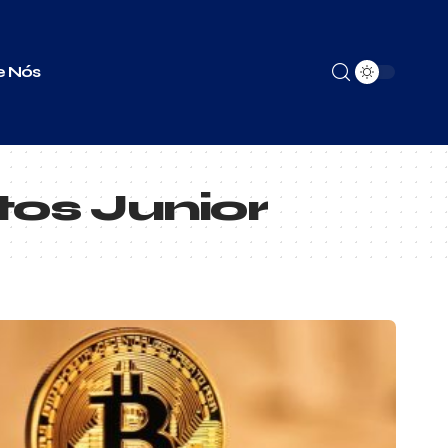
e Nós
os Junior