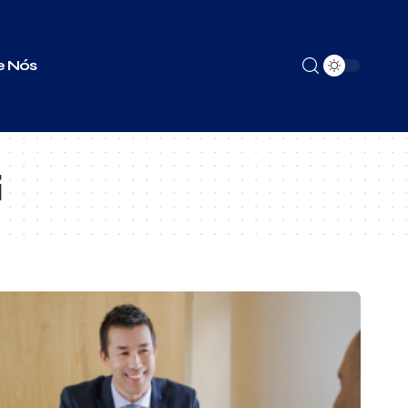
e Nós
i