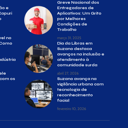
Greve Nacional dos
ão e
Entregadores de
Xapuri
Aplicativos: Um Grito
o
por Melhores
Condições de
Trabalho
março 31, 2025
el no
: Como
Dia da Libras em
Suzano destaca
avanços na inclusão e
dústria
atendimento à
comunidade surda
abril 27, 2026
ele
 com os
Suzano avança na
vigilância urbana com
tecnologia de
reconhecimento
facial
fevereiro 10, 2026