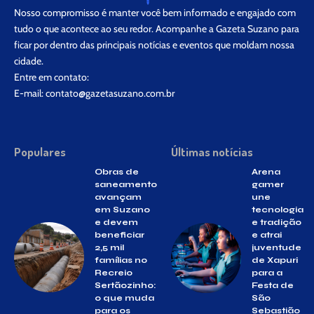
Nosso compromisso é manter você bem informado e engajado com
tudo o que acontece ao seu redor. Acompanhe a Gazeta Suzano para
ficar por dentro das principais notícias e eventos que moldam nossa
cidade.
Entre em contato:
E-mail:
contato@gazetasuzano.com.br
Populares
Últimas notícias
Obras de
Arena
saneamento
gamer
avançam
une
em Suzano
tecnologia
e devem
e tradição
beneficiar
e atrai
2,5 mil
juventude
famílias no
de Xapuri
Recreio
para a
Sertãozinho:
Festa de
o que muda
São
para os
Sebastião