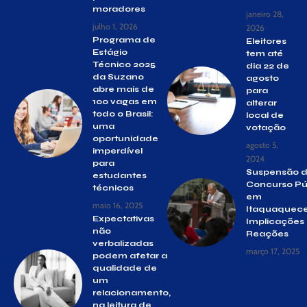
moradores
janeiro 28,
julho 1, 2026
2026
Programa de
Eleitores
Estágio
tem até
Técnico 2025
dia 22 de
da Suzano
agosto
abre mais de
para
100 vagas em
alterar
todo o Brasil:
local de
uma
votação
oportunidade
agosto 5,
imperdível
2024
para
Suspensão 
estudantes
Concurso Pú
técnicos
em
maio 16, 2025
Itaquaquece
Expectativas
Implicações
não
Reações
verbalizadas
março 17, 2025
podem afetar a
qualidade de
um
relacionamento,
na leitura de