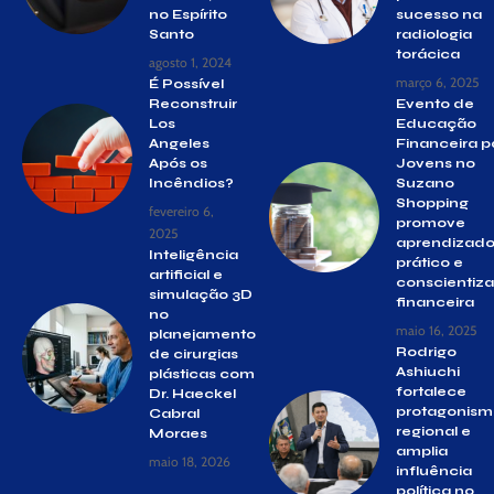
no Espírito
sucesso na
Santo
radiologia
torácica
agosto 1, 2024
março 6, 2025
É Possível
Reconstruir
Evento de
Los
Educação
Angeles
Financeira p
Após os
Jovens no
Incêndios?
Suzano
Shopping
fevereiro 6,
promove
2025
aprendizad
Inteligência
prático e
artificial e
conscientiz
simulação 3D
financeira
no
maio 16, 2025
planejamento
Rodrigo
de cirurgias
Ashiuchi
plásticas com
fortalece
Dr. Haeckel
protagonism
Cabral
regional e
Moraes
amplia
maio 18, 2026
influência
política no