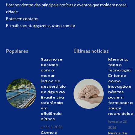
ficar por dentro das principais notícias e eventos que moldam nossa
cidade.
Entre em contato:
E-mail:
contato@gazetasuzano.com.br
Populares
Últimas notícias
Suzano se
Memória,
destaca
foco e
com o
tecnologia:
menor
Entenda
índice de
como
desperdício
inovação e
de água do
hábitos
Brasil e vira
podem
referência
fortalecer a
em
saúde
eficiência
neurológica
hídrica
fevereiro 23,
junho 3, 2026
2026
Como a
Feiras de