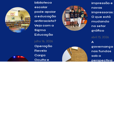
biblioteca
impressão e
escolar
novas
pode apoiar
impressoras:
a educação
O que está
antirracista?
mudando
Veja com a
no setor
Sigma
gráfico
Educação
abril 15, 2026
julho 16, 2026
A
Operação
governança
Revela
nos fundos
Carga
sob a
Oculta e
perspectiva
Ação
dos cotistas
Decisiva
minoritários
em
julho 29, 2025
Suzano
setembro 3,
2025
© Gazeta Suzano –
contato@gazetasuzano.com.br
– tel.(11)91754-