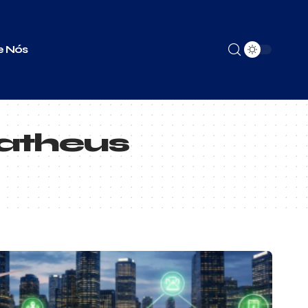
e Nós
atheus