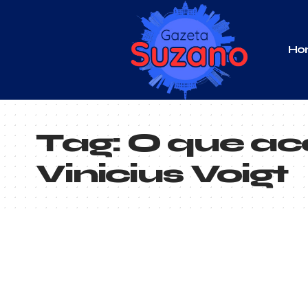
Ho
Tag:
O que a
Vinicius Voigt