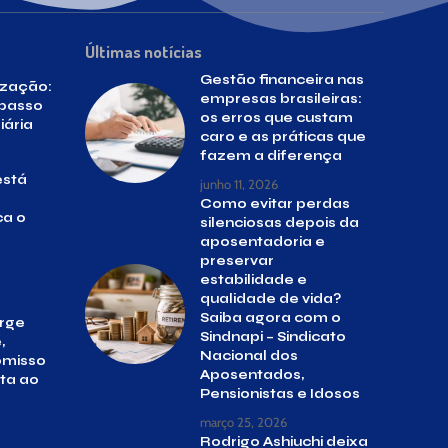
Últimas notícias
Gestão financeira nas
ização:
empresas brasileiras:
 passo
os erros que custam
iária
caro e as práticas que
fazem a diferença
está
junho 11, 2026
Como evitar perdas
ca o
silenciosas depois da
aposentadoria e
preservar
estabilidade e
qualidade de vida?
Saiba agora com o
orge
Sindnapi – Sindicato
,
Nacional dos
omisso
Aposentados,
rta ao
Pensionistas e Idosos
março 25, 2026
Rodrigo Ashiuchi deixa