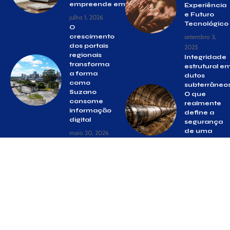
empreende em Suzano
Experiência
e Futuro
julho 1, 2026
Tecnológico
O
crescimento
setembro 3,
dos portais
2025
regionais
Integridade
transforma
estrutural e
a forma
dutos
como
subterrâneos
Suzano
O que
consome
realmente
informação
define a
digital
segurança
de uma
maio 20, 2026
travessia
complexa
março 20, 2026
© Gazeta Suzano –
contato@gazetasuzano.com.br
– tel.(11)91754-
6532