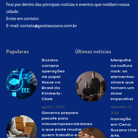
ficar por dentro das principais notícias e eventos que moldam nossa
cidade.
Entre em contato:
E-mail:
contato@gazetasuzano.com.br
Populares
Últimas notícias
Suzano
Mergulhe
compra
na cultura
operações
rock: os
de papel
elementos-
tissue no
chave que
Brasil da
tornam um
Kimberly-
show
Clark
imperdível
agosto 1, 2024
dezembro 16,
Governo prepara
2024
pacote para
Inovação
microempreendedores:
em Cena:
o que pode mudar para
Suzano Une
quem trabalha e
Arte,