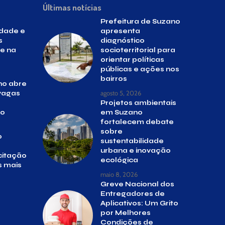
Últimas notícias
Prefeitura de Suzano
idade e
apresenta
s
diagnóstico
e na
socioterritorial para
orientar políticas
públicas e ações nos
bairros
no abre
agosto 5, 2026
 vagas
Projetos ambientais
io
em Suzano
fortalecem debate
sobre
o
sustentabilidade
urbana e inovação
citação
ecológica
s mais
maio 8, 2026
Greve Nacional dos
Entregadores de
Aplicativos: Um Grito
por Melhores
Condições de