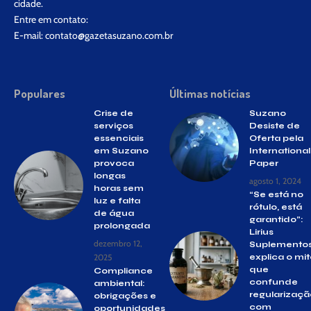
cidade.
Entre em contato:
E-mail:
contato@gazetasuzano.com.br
Populares
Últimas notícias
Crise de
Suzano
serviços
Desiste de
essenciais
Oferta pela
em Suzano
International
provoca
Paper
longas
agosto 1, 2024
horas sem
“Se está no
luz e falta
rótulo, está
de água
garantido”:
prolongada
Lirius
dezembro 12,
Suplemento
2025
explica o mi
que
Compliance
confunde
ambiental:
regularizaçã
obrigações e
com
oportunidades