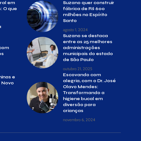
ural em
Suzano quer construir
: O que
fábrica de R$ 600
milhões no Espírito
Santo
a
agosto 1, 2024
Suzano se destaca
entre as 25 melhores
 com
administrações
os
municipais do estado
de São Paulo
outubro 21, 2025
Escovando com
inas e
alegria, com o Dr. José
o Novo
Olavo Mendes:
Transformando a
higiene bucal em
diversão para
crianças
novembro 6, 2024