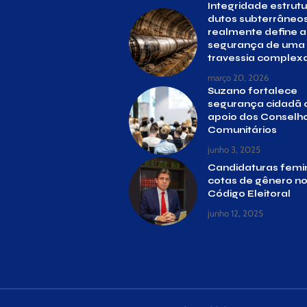
Integridade estrut
dutos subterrâneos
realmente define a
segurança de uma
travessia complex
março 20, 2026
Suzano fortalece
segurança cidadã
apoio dos Conselh
Comunitários
junho 3, 2025
Candidaturas femin
cotas de gênero n
Código Eleitoral
junho 12, 2025