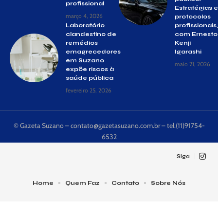
profissional
Estratégias e
março 4, 2026
protocolos
Laboratório
profissionais,
clandestino de
com Ernesto
remédios
Kenji
emagrecedores
Igarashi
em Suzano
maio 21, 2026
expõe riscos à
saúde pública
fevereiro 25, 2026
© Gazeta Suzano –
contato@gazetasuzano.com.br
– tel.(11)91754-
6532
Siga
Home
Quem Faz
Contato
Sobre Nós