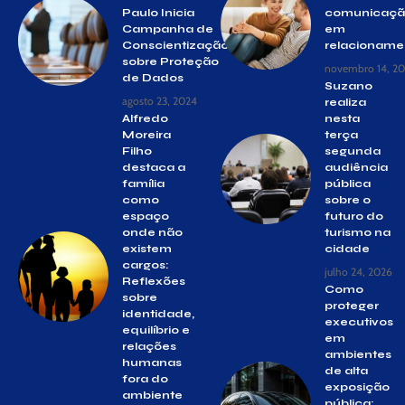
Paulo Inicia
comunicaç
Campanha de
em
Conscientização
relacioname
sobre Proteção
novembro 14, 2
de Dados
Suzano
agosto 23, 2024
realiza
Alfredo
nesta
Moreira
terça
Filho
segunda
destaca a
audiência
família
pública
como
sobre o
espaço
futuro do
onde não
turismo na
existem
cidade
cargos:
julho 24, 2026
Reflexões
Como
sobre
proteger
identidade,
executivos
equilíbrio e
em
relações
ambientes
humanas
de alta
fora do
exposição
ambiente
pública: