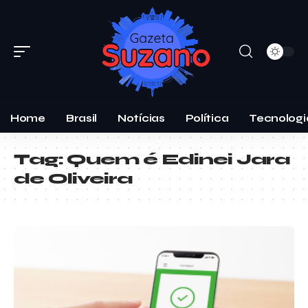
Home
Brasil
Notícias
Política
Tecnologi
Tag:
Quem é Edinei Jara
de Oliveira