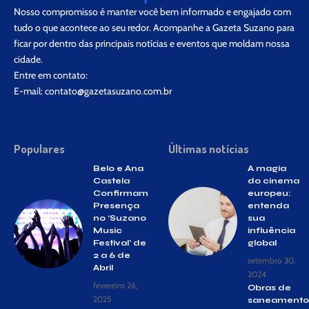
Nosso compromisso é manter você bem informado e engajado com
tudo o que acontece ao seu redor. Acompanhe a Gazeta Suzano para
ficar por dentro das principais notícias e eventos que moldam nossa
cidade.
Entre em contato:
E-mail:
contato@gazetasuzano.com.br
Populares
Últimas notícias
Belo e Ana
A magia
Castela
do cinema
Confirmam
europeu:
Presença
entenda
no ‘Suzano
sua
Music
influência
Festival’ de
global
2 a 6 de
setembro 30,
Abril
2024
fevereiro 26,
Obras de
2025
saneamento