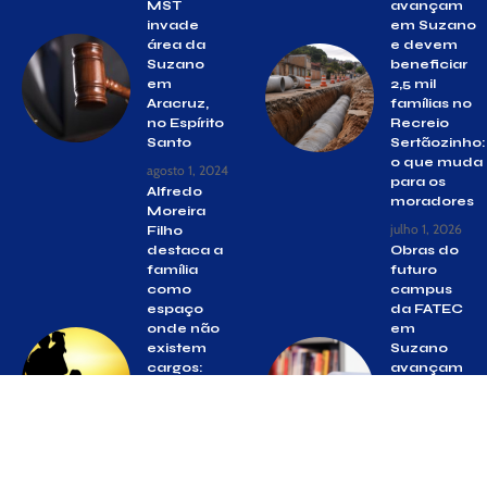
MST
avançam
invade
em Suzano
área da
e devem
Suzano
beneficiar
em
2,5 mil
Aracruz,
famílias no
no Espírito
Recreio
Santo
Sertãozinho:
o que muda
agosto 1, 2024
para os
Alfredo
moradores
Moreira
julho 1, 2026
Filho
destaca a
Obras do
família
futuro
como
campus
espaço
da FATEC
onde não
em
existem
Suzano
cargos:
avançam
Reflexões
para 53%
sobre
de
identidade,
conclusão
equilíbrio e
e entrega
relações
é prevista
humanas
para este