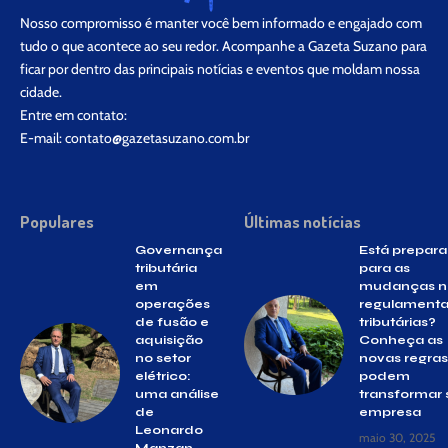
Nosso compromisso é manter você bem informado e engajado com
tudo o que acontece ao seu redor. Acompanhe a Gazeta Suzano para
ficar por dentro das principais notícias e eventos que moldam nossa
cidade.
Entre em contato:
E-mail:
contato@gazetasuzano.com.br
Populares
Últimas notícias
Governança
Está prepar
tributária
para as
em
mudanças n
operações
regulament
de fusão e
tributárias?
aquisição
Conheça as
no setor
novas regra
elétrico:
podem
uma análise
transformar 
de
empresa
Leonardo
maio 30, 2025