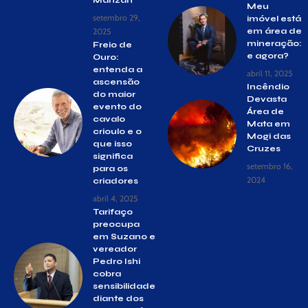
Manzan
Meu
setembro 29,
imóvel está
2025
em área de
mineração:
Freio de
e agora?
Ouro:
entenda a
abril 11, 2025
ascensão
Incêndio
do maior
Devasta
evento do
Área de
cavalo
Mata em
crioulo e o
Mogi das
que isso
Cruzes
significa
setembro 16,
para os
2024
criadores
abril 4, 2025
Tarifaço
preocupa
em Suzano e
vereador
Pedro Ishi
cobra
sensibilidade
diante dos