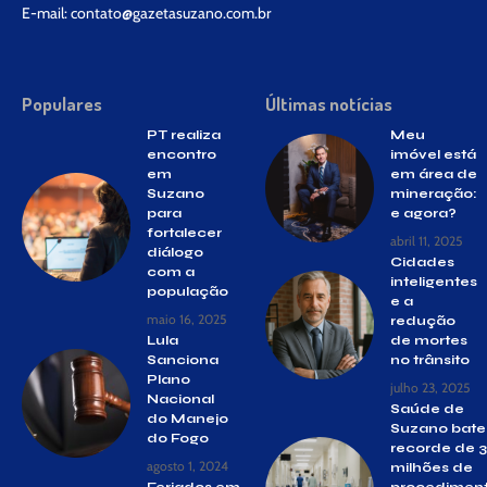
E-mail:
contato@gazetasuzano.com.br
Populares
Últimas notícias
PT realiza
Meu
encontro
imóvel está
em
em área de
Suzano
mineração:
para
e agora?
fortalecer
abril 11, 2025
diálogo
Cidades
com a
inteligentes
população
e a
maio 16, 2025
redução
Lula
de mortes
Sanciona
no trânsito
Plano
julho 23, 2025
Nacional
Saúde de
do Manejo
Suzano bate
do Fogo
recorde de 3
agosto 1, 2024
milhões de
Feriados em
procedimen