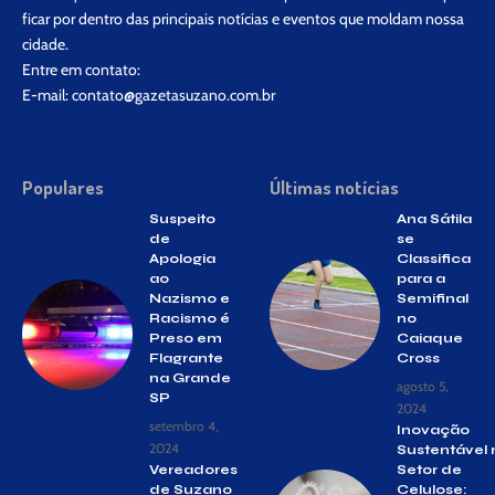
ficar por dentro das principais notícias e eventos que moldam nossa
cidade.
Entre em contato:
E-mail:
contato@gazetasuzano.com.br
Populares
Últimas notícias
Suspeito
Ana Sátila
de
se
Apologia
Classifica
ao
para a
Nazismo e
Semifinal
Racismo é
no
Preso em
Caiaque
Flagrante
Cross
na Grande
agosto 5,
SP
2024
setembro 4,
Inovação
2024
Sustentável 
Vereadores
Setor de
de Suzano
Celulose: