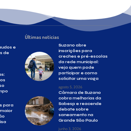
Últimas notícias
Suzano abre
audos e
inscrições para
s de
creches e pré-escolas
da rede municipal:
veja quem pode
participar e como
as:
solicitar uma vaga
dos
so
agosto 5, 2026
ampo
Câmara de Suzano
cobra melhorias da
Sabesp e reacende
s para
debate sobre
 maior
saneamento na
ão
Grande São Paulo
lisa
junho 3, 2026