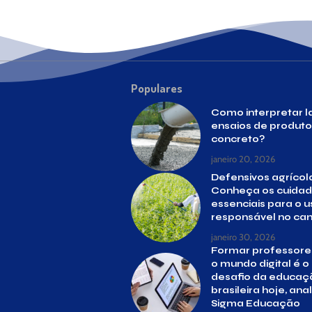
Populares
Como interpretar l
ensaios de produto
concreto?
janeiro 20, 2026
Defensivos agrícol
Conheça os cuida
essenciais para o u
responsável no c
janeiro 30, 2026
Formar professore
o mundo digital é o
desafio da educaç
brasileira hoje, ana
Sigma Educação