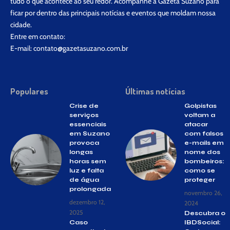
tudo o que acontece ao seu redor. Acompanhe a Gazeta Suzano para
ficar por dentro das principais notícias e eventos que moldam nossa
cidade.
Entre em contato:
E-mail:
contato@gazetasuzano.com.br
Populares
Últimas notícias
Crise de
Golpistas
serviços
voltam a
essenciais
atacar
em Suzano
com falsos
provoca
e-mails em
longas
nome dos
horas sem
bombeiros:
luz e falta
como se
de água
proteger
prolongada
novembro 26,
dezembro 12,
2024
2025
Descubra o
Caso
IBDSocial: