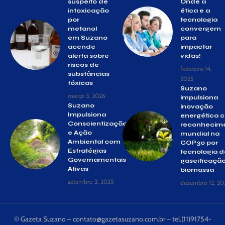
suspeito de
Onde a
intoxicação
ética e a
por
tecnologia
metanol
convergem
em Suzano
para
acende
impactar
alerta sobre
vidas!
riscos de
fevereiro 14,
substâncias
2025
tóxicas
Suzano
março 3, 2026
impulsiona
Suzano
inovação
Impulsiona
energética 
Conscientização
reconhecim
e Ação
mundial na
Ambiental com
COP30 por
Estratégias
tecnologia d
Governamentais
gaseificaçã
Ativas
biomassa
setembro 3, 2025
dezembro 12, 20
© Gazeta Suzano –
contato@gazetasuzano.com.br
– tel.(11)91754-