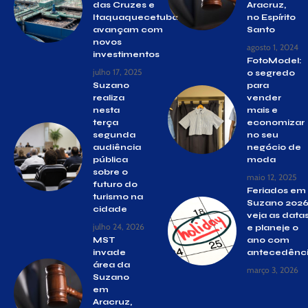
das Cruzes e
Aracruz,
Itaquaquecetuba
no Espírito
avançam com
Santo
novos
agosto 1, 2024
investimentos
FotoModel:
julho 17, 2025
o segredo
Suzano
para
realiza
vender
nesta
mais e
terça
economizar
segunda
no seu
audiência
negócio de
pública
moda
sobre o
maio 12, 2025
futuro do
Feriados em
turismo na
Suzano 2026
cidade
veja as data
julho 24, 2026
e planeje o
MST
ano com
invade
antecedênc
área da
março 3, 2026
Suzano
em
Aracruz,