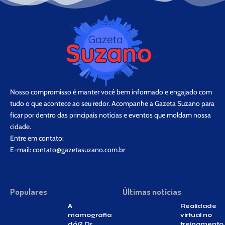
Nosso compromisso é manter você bem informado e engajado com
tudo o que acontece ao seu redor. Acompanhe a Gazeta Suzano para
ficar por dentro das principais notícias e eventos que moldam nossa
cidade.
Entre em contato:
E-mail:
contato@gazetasuzano.com.br
Populares
Últimas notícias
A
Realidade
mamografia
virtual no
dói? Dr.
treinamento