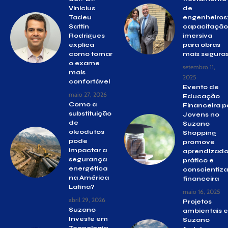
Vinicius
de
Tadeu
engenheiros
Sattin
capacitação
Rodrigues
imersiva
explica
para obras
como tornar
mais segura
o exame
setembro 11,
mais
2025
confortável
Evento de
maio 27, 2026
Educação
Como a
Financeira p
substituição
Jovens no
de
Suzano
oleodutos
Shopping
pode
promove
impactar a
aprendizad
segurança
prático e
energética
conscientiz
na América
financeira
Latina?
maio 16, 2025
abril 29, 2026
Projetos
Suzano
ambientais 
Investe em
Suzano
Tecnologia