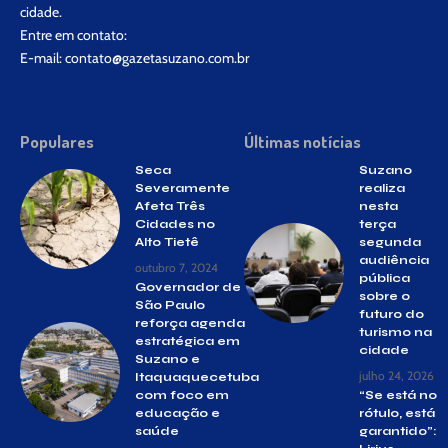
cidade.
Entre em contato:
E-mail:
contato@gazetasuzano.com.br
Populares
Últimas notícias
Seca
Suzano
Severamente
realiza
Afeta Três
nesta
Cidades no
terça
Alto Tietê
segunda
audiência
outubro 7, 2024
pública
Governador de
sobre o
São Paulo
futuro do
reforça agenda
turismo na
estratégica em
cidade
Suzano e
julho 24, 2026
Itaquaquecetuba
com foco em
“Se está no
educação e
rótulo, está
saúde
garantido”: