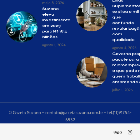
Lirius
maio 8, 2026
Suplemento
Suzano
explica o mi
eleva
que
investimento
confunde
em 2023
regularizaçã
para R$ 18,5
com
bilhões
qualidade
agosto 1, 2024
agosto 4, 2026
Governo pre
pacote para
microempre
o que pode 
quem trabal
empreende 
julho 1, 2026
© Gazeta Suzano –
contato@gazetasuzano.com.br
– tel.(11)91754-
6532
Siga