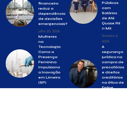
Públicos
financeiro
com
reduz a
Salários
dependência
de Até
de decisões
Quase R$
emergenciais?
11 Mil
julho 20, 2026
fevereiro 6,
Mulheres
2025
na
Tecnologia:
A
Como a
segurança
Presença
jurídica na
Feminina
compra de
Impulsiona
precatórios
a Inovação
e direitos
em Limeira
creditórios
(SP)
na ótica de
Felipe
março 19, 2026
Rassi
março 6, 2026
© Gazeta Suzano –
contato@gazetasuzano.com.br
– tel.(11)91754-