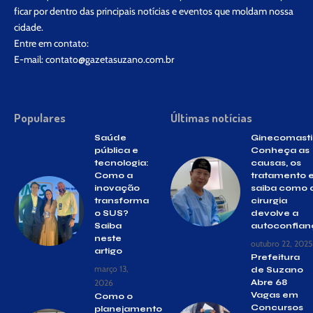
ficar por dentro das principais notícias e eventos que moldam nossa
cidade.
Entre em contato:
E-mail:
contato@gazetasuzano.com.br
Populares
Últimas notícias
Saúde
Ginecomasti
pública e
Conheça as
tecnologia:
causas, os
Como a
tratamento 
inovação
saiba como 
transforma
cirurgia
o SUS?
devolve a
Saiba
autoconfian
neste
outubro 22, 2025
artigo
Prefeitura
março 13,
de Suzano
2026
Abre 68
Vagas em
Como o
Concursos
planejamento