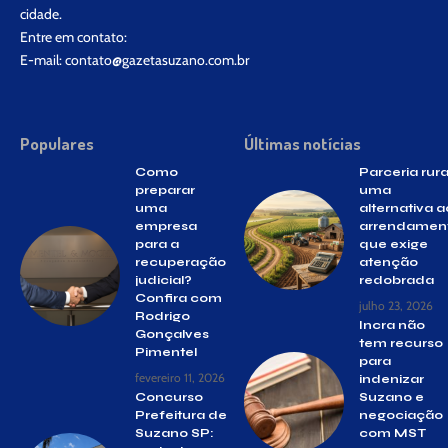
cidade.
Entre em contato:
E-mail:
contato@gazetasuzano.com.br
Populares
Últimas notícias
Como
Parceria rura
preparar
uma
uma
alternativa a
empresa
arrendamen
para a
que exige
recuperação
atenção
judicial?
redobrada
Confira com
julho 23, 2026
Rodrigo
Incra não
Gonçalves
tem recurso
Pimentel
para
fevereiro 11, 2026
indenizar
Concurso
Suzano e
Prefeitura de
negociação
Suzano SP:
com MST