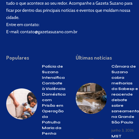
tudo o que acontece ao seu redor. Acompanhe a Gazeta Suzano para
ficar por dentro das principais notícias e eventos que moldam nossa
cidade.
Entre em contato:
E-mail:
contato@gazetasuzano.com.br
Populares
Últimas notícias
Polícia de
Câmara de
Suzano
Suzano
Intensifica
cobra
Combate
melhorias
à Violência
da Sabesp e
Doméstica
reacende
com
debate
Prisão em
sobre
Operação
saneamento
da
na Grande
Patrulha
São Paulo
Maria da
junho 3, 2026
Penha
MST