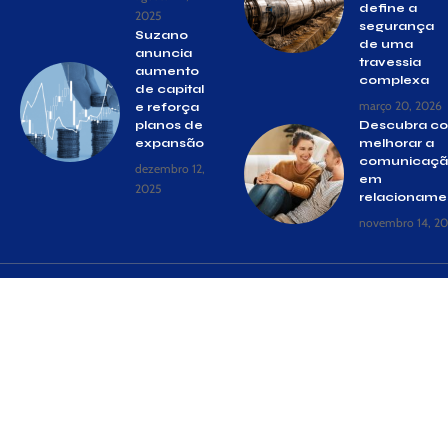
define a
2025
segurança
Suzano
de uma
anuncia
travessia
aumento
complexa
de capital
março 20, 2026
e reforça
planos de
Descubra c
expansão
melhorar a
comunicaç
dezembro 12,
em
2025
relacioname
novembro 14, 2
© Gazeta Suzano –
contato@gazetasuzano.com.br
– tel.(11)91754-
6532
Siga
Home
Quem Faz
Contato
Sobre Nós