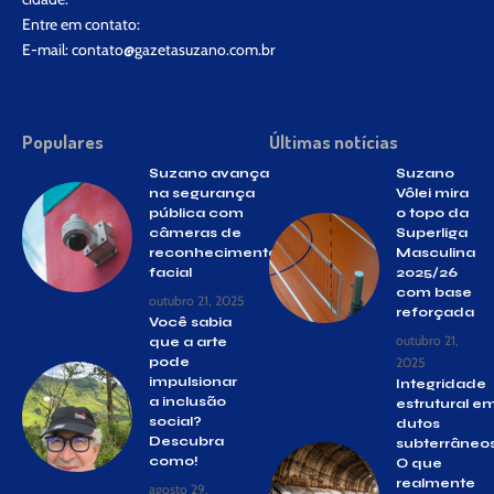
Entre em contato:
E-mail:
contato@gazetasuzano.com.br
Populares
Últimas notícias
Suzano avança
Suzano
na segurança
Vôlei mira
pública com
o topo da
câmeras de
Superliga
reconhecimento
Masculina
facial
2025/26
com base
outubro 21, 2025
reforçada
Você sabia
outubro 21,
que a arte
pode
2025
impulsionar
Integridade
a inclusão
estrutural e
social?
dutos
Descubra
subterrâneos
como!
O que
realmente
agosto 29,