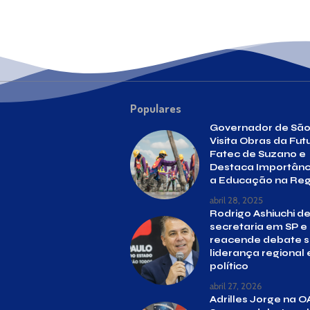
Populares
Governador de São
Visita Obras da Fut
Fatec de Suzano e
Destaca Importânc
a Educação na Reg
abril 28, 2025
Rodrigo Ashiuchi d
secretaria em SP e
reacende debate 
liderança regional 
político
abril 27, 2026
Adrilles Jorge na O