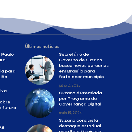
Últimas notícias
 Paulo
Secretário de
ura
Governo de Suzano
busca novas parcerias
ia para
em Brasília para
ião
fortalecer município
julho 2, 2025
eixa
Suzano é Premiada
por Programa de
sobre
Governança Digital
e futuro
maio 15, 2024
Suzano conquista
destaque estadual
AB
com Selo Município