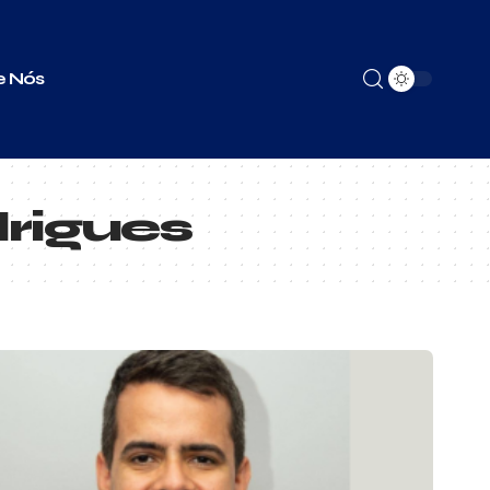
e Nós
drigues