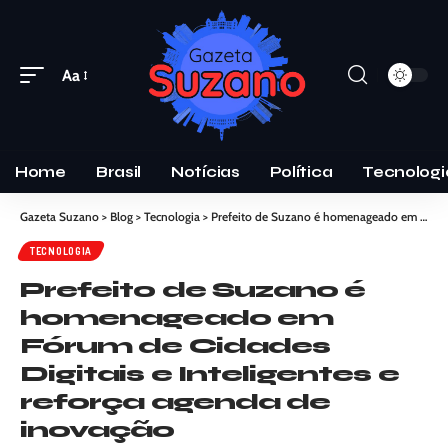
Aa
Home
Brasil
Notícias
Política
Tecnologi
Gazeta Suzano
>
Blog
>
Tecnologia
>
Prefeito de Suzano é homenageado em Fórum de Cidades Digitais e Inteligentes e reforça agenda de inovação
TECNOLOGIA
Prefeito de Suzano é
homenageado em
Fórum de Cidades
Digitais e Inteligentes e
reforça agenda de
inovação