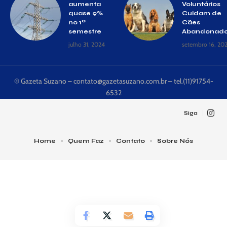
aumenta
Voluntários
quase 9%
Cuidam de
no 1º
Cães
semestre
Abandonad
julho 31, 2024
setembro 16, 20
© Gazeta Suzano –
contato@gazetasuzano.com.br
– tel.(11)91754-
6532
Siga
Home
Quem Faz
Contato
Sobre Nós