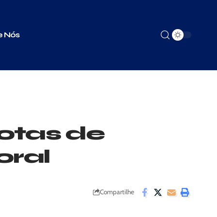
e Nós
otas de
oral
Compartilhe