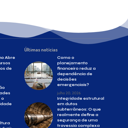
Últimas notícias
no Abre
Como o
ursos
planejamento
ios de
financeiro reduz a
dependência de
decisões
emergenciais?
ão
julho 20, 2026
dades
 o
Integridade estrutural
lidade
em dutos
subterrâneos: O que
realmente define a
segurança de uma
ltura
travessia complexa