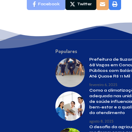
Facebook
Twitter
Populares
Prefeitura de Suza
68 Vagas em Conc
Públicos com Salár
Até Quase R$ 11 Mil
fevereiro 6, 2025
Como a climatizaç
adequada nas uni
de saúde influencia
bem-estar e a qua
do atendimento
agosto 8, 2025
O desafio da agricu