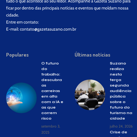
tudo o que acontece ao seu redor. Acompanhe a Gazeta Suzano para
ficar por dentro das principais notícias e eventos que moldam nossa
cidade.
Entre em contato:
E-mail:
contato@gazetasuzano.com.br
Populares
Últimas notícias
O futuro
Suzano
do
realiza
trabalho:
nesta
descubra
terça
as
segunda
carreiras
audiência
em alta
pública
com a IA e
sobre o
as que
futuro do
correm
turismo na
risco
cidade
setembro 3,
julho 24, 2026
2025
Crise de