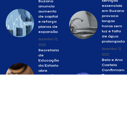
serviços
Suzano
essenciais
anuncia
em Suzano
aumento
provoca
de capital
longas
e reforça
horas sem
planos de
luz e falta
expansão
de água
dezembro 12,
prolongada
2025
dezembro 12,
Secretaria
2025
de
Belo e Ana
Educação
Castela
do Estado
Confirmam
abre
Presença
inscrições
no ‘Suzano
para o
Music
provão
Festival’ de
paulista
2 a 6 de
outubro 7,
Abril
2024
fevereiro 26,
2025