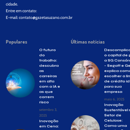
cidade.
Entre em contato:
E-mail:
contato@gazetasuzano.com.br
Populares
Últimas notícias
O futuro
Descomplic
do
o capital de g
trabalho:
a SG Consór
descubra
– Segatt e G
as
explica com
carreiras
escolher a li
em alta
de crédito id
com a IA e
para sua
as que
empresa
correm
maio 6, 2025
risco
Inovação
setembro 3,
Sustentável 
2025
Setor de
Celulose:
Inovação
Como uma
em Cena: