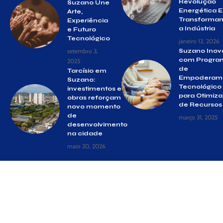
Revolução
Suzano Une
Energética E
Arte,
Transforma
Experiência
a Indústria
e Futuro
Tecnológico
janeiro 12, 2026
setembro 3,
Suzano Inov
com Progra
2025
de
Tarcísio em
Empoderam
Suzano:
Tecnológico
investimentos e
para Otimiz
obras reforçam
de Recursos
novo momento
de
março 31, 2025
desenvolvimento
na cidade
maio 20, 2026
© Gazeta Suzano –
contato@gazetasuzano.com.br
– tel.(11)91754-
6532
Siga