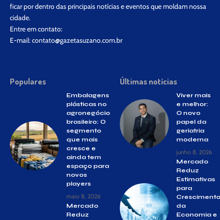
ficar por dentro das principais notícias e eventos que moldam nossa
cidade.
Entre em contato:
E-mail:
contato@gazetasuzano.com.br
Populares
Últimas notícias
Embalagens
Viver mais
plásticas no
e melhor:
agronegócio
O novo
brasileiro: O
papel da
segmento
geriatria
que mais
moderna
cresce e
junho 8, 2026
ainda tem
Mercado
espaço para
Reduz
novos
Estimativas
players
para
maio 8, 2026
Cresciment
Mercado
da
Reduz
Economia e