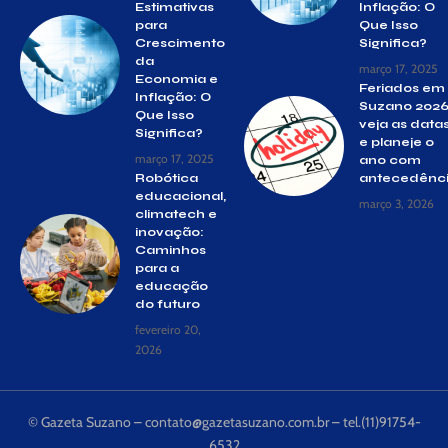
Estimativas
Inflação: O
para
Que Isso
Crescimento
Significa?
da
março 17, 2025
Economia e
Feriados em
Inflação: O
Suzano 2026
Que Isso
veja as data
Significa?
e planeje o
março 17, 2025
ano com
Robótica
antecedênc
educacional,
março 3, 2026
climatech e
inovação:
Caminhos
para a
educação
do futuro
fevereiro 20,
2026
© Gazeta Suzano –
contato@gazetasuzano.com.br
– tel.(11)91754-
6532