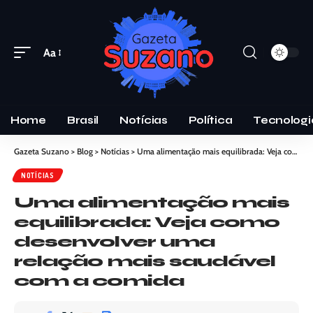
Aa
Home
Brasil
Notícias
Política
Tecnologi
Gazeta Suzano
>
Blog
>
Notícias
>
Uma alimentação mais equilibrada: Veja como desenvolver uma relação mais saudável com a comida
NOTÍCIAS
Uma alimentação mais
equilibrada: Veja como
desenvolver uma
relação mais saudável
com a comida