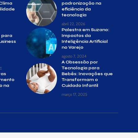
Clima
padronização na
ilidade
eficiência da
tecnologia
abril 22, 2026
Palestra em Suzano:
e para
Impactos da
usiness
Inteligência Artificial
no Varejo
agosto 7, 2024
A Obsessão por
:
Tecnologia para
ras
Bebês: Inovações que
omento
Transformam o
o na
Cuidado Infantil
março 17, 2025