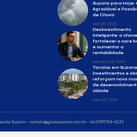
Suzano para Hoje: 
Agradável e Possib
de Chuva
abril 28, 2025
Desinvestimento
inteligente: a chav
fortalecer o core b
e aumentar a
rentabilidade
setembro 24, 2025
Tarcísio em Suzano
investimentos e ob
reforçam novo m
de desenvolviment
cidade
maio 20, 2026
Gazeta Suzano –
contato@gazetasuzano.com.br
– tel.(11)91754-6532