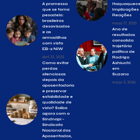
A promessa
Itaquaquece
que se torna
Implicações
pesadelo:
Reações
brasileiros
março 17, 2025
desavisados
Ano de
e as
resultados
armadilhas
consolida
com visto
trajetória
EB-2 NIW
política de
abril 25, 2025
Rodrigo
Como evitar
Ashiuchi
perdas
em
silenciosas
Suzano
depois da
março 3, 2026
aposentadoria
e preservar
estabilidade e
qualidade de
vida? Saiba
agora com o
Sindnapi –
Sindicato
Nacional dos
Aposentados,