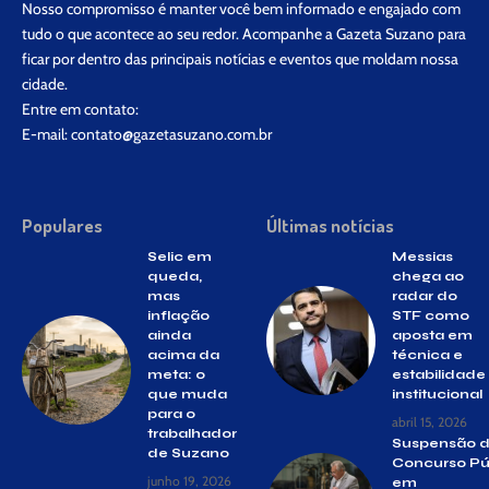
Nosso compromisso é manter você bem informado e engajado com
tudo o que acontece ao seu redor. Acompanhe a Gazeta Suzano para
ficar por dentro das principais notícias e eventos que moldam nossa
cidade.
Entre em contato:
E-mail:
contato@gazetasuzano.com.br
Populares
Últimas notícias
Selic em
Messias
queda,
chega ao
mas
radar do
inflação
STF como
ainda
aposta em
acima da
técnica e
meta: o
estabilidade
que muda
institucional
para o
abril 15, 2026
trabalhador
Suspensão 
de Suzano
Concurso Pú
junho 19, 2026
em