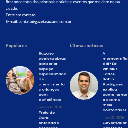
ficar por dentro das principais notícias e eventos que moldam nossa
cidade.
Entre em contato:
E-mail:
contato@gazetasuzano.com.br
Populares
Últimas notícias
Suzano
A
acelera obras
mamografia
para criar
dói? Dr.
espaço
Vinicius
especializado
Tadeu
de
Sattin
atendimento
Rodrigues
a crianças
explica
com
como tornar
deficiência
o exame
mais
janeiro 12, 2026
confortável
Freio de
maio 27, 2026
Ouro:
entenda a
Governador
ascensão
São Paulo