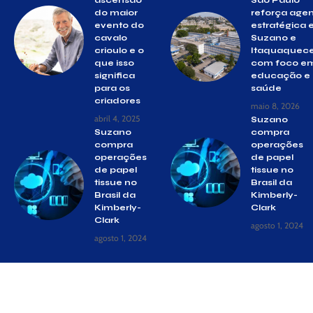
do maior
reforça age
evento do
estratégica
cavalo
Suzano e
crioulo e o
Itaquaquec
que isso
com foco e
significa
educação e
para os
saúde
criadores
maio 8, 2026
abril 4, 2025
Suzano
Suzano
compra
compra
operações
operações
de papel
de papel
tissue no
tissue no
Brasil da
Brasil da
Kimberly-
Kimberly-
Clark
Clark
agosto 1, 2024
agosto 1, 2024
© Gazeta Suzano –
contato@gazetasuzano.com.br
– tel.(11)91754-
6532