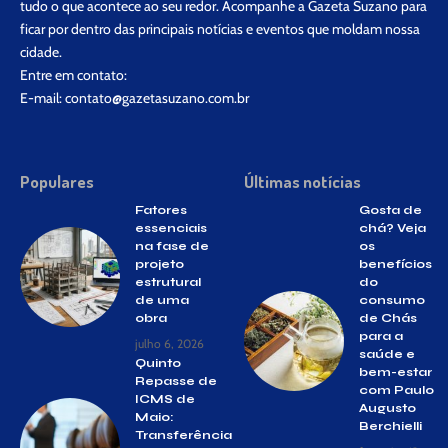
tudo o que acontece ao seu redor. Acompanhe a Gazeta Suzano para
ficar por dentro das principais notícias e eventos que moldam nossa
cidade.
Entre em contato:
E-mail:
contato@gazetasuzano.com.br
Populares
Últimas notícias
Fatores
Gosta de
essenciais
chá? Veja
na fase de
os
projeto
benefícios
estrutural
do
de uma
consumo
obra
de Chás
para a
julho 6, 2026
saúde e
Quinto
bem-estar
Repasse de
com Paulo
ICMS de
Augusto
Maio:
Berchielli
Transferência