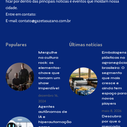
ficar por dentro das principais notícias e eventos que moldam nossa
cidade.
Entre em contato:
E-mail:
contato@gazetasuzano.com.br
Populares
Últimas notícias
Mergulhe
Embalagens
na cultura
plásticas no
rock: os
agronegócio
elementos-
brasileiro: O
chave que
segmento
tornam um
que mais
show
cresce e
imperdível
ainda tem
espaço para
dezembro 16,
novos
2024
players
Agentes
maio 8, 2026
autônomos de
Descubra
IA e
por que o
hiperautomação
mercado
como