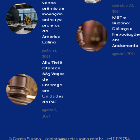
vence
setembro 30,
prêmio de
2024
inovação
MST e
entre 172
Suzano:
projetos
Diálogo e
da
Negociaçõe
América
em
Latina
Andamento
junho 22,
agosto 1, 2024
2026
Alto Tietê
Oferece
663 Vagas
de
Emprego
em
Unidades
do PAT
agosto 5,
2024
© Gazeta Suzano –
contato@gazetasuzano.com.br
– tel.(11)91754-