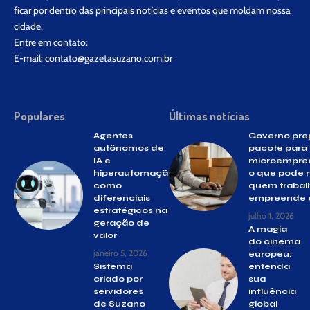
ficar por dentro das principais notícias e eventos que moldam nossa
cidade.
Entre em contato:
E-mail:
contato@gazetasuzano.com.br
Populares
Últimas notícias
Agentes
Governo pre
autônomos de
pacote para
IA e
microempre
hiperautomação
o que pode 
como
quem trabal
diferenciais
empreende 
estratégicos na
julho 1, 2026
geração de
A magia
valor
do cinema
janeiro 5, 2026
europeu:
Sistema
entenda
criado por
sua
servidores
influência
de Suzano
global