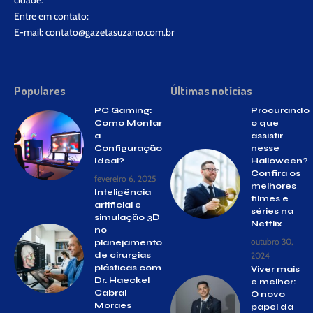
cidade.
Entre em contato:
E-mail:
contato@gazetasuzano.com.br
Populares
Últimas notícias
PC Gaming:
Procurando
Como Montar
o que
a
assistir
Configuração
nesse
Ideal?
Halloween?
Confira os
fevereiro 6, 2025
melhores
Inteligência
filmes e
artificial e
séries na
simulação 3D
Netflix
no
outubro 30,
planejamento
de cirurgias
2024
plásticas com
Viver mais
Dr. Haeckel
e melhor:
Cabral
O novo
Moraes
papel da