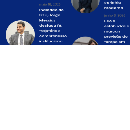
geriatria
maio 18, 2026
moderna
Indicado ao
STF, Jorge
junho 8, 2026
Messias
Frio e
destaca fé,
estabilidade
trajetória e
marcam
compromisso
previsão do
institucional
tempo em
em carta ao
Suzano nos
Senado
próximos
dias; veja
abril 9, 2026
detalhes da
temperatura
e clima
junho 17, 2025
© Gazeta Suzano –
contato@gazetasuzano.com.br
– tel.(11)91754-
6532
Siga