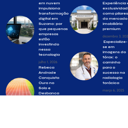
em nuvem
Experiência 
impulsiona
exclusivida
transformação
como pilares
digital em
do mercado
Suzano: por
imobiliário
que pequenas
premium
empresas
dezembro 3, 20
estão
Especialize-
investindo
se em
nessa
imagens do
tecnologia
tórax: o
julho 1, 2026
caminho
Rebeca
para o
Andrade
sucesso na
Conquista
radiologia
Ouro no
torácica
Solo e
março 6, 2025
Desbanca
Simone
Biles
agosto 5,
2024