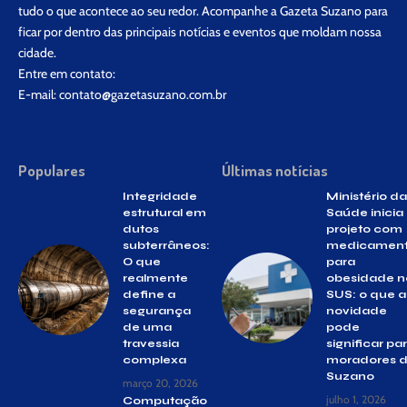
tudo o que acontece ao seu redor. Acompanhe a Gazeta Suzano para
ficar por dentro das principais notícias e eventos que moldam nossa
cidade.
Entre em contato:
E-mail:
contato@gazetasuzano.com.br
Populares
Últimas notícias
Integridade
Ministério da
estrutural em
Saúde inicia
dutos
projeto com
subterrâneos:
medicamen
O que
para
realmente
obesidade n
define a
SUS: o que a
segurança
novidade
de uma
pode
travessia
significar pa
complexa
moradores 
Suzano
março 20, 2026
julho 1, 2026
Computação